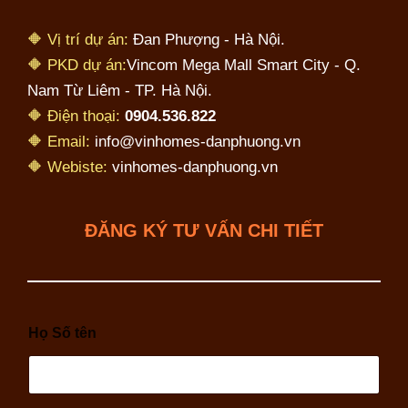
🔶 Vị trí dự án:
Đan Phượng - Hà Nội.
🔶 PKD dự án:
Vincom Mega Mall Smart City - Q.
Nam Từ Liêm - TP. Hà Nội.
🔶 Điện thoại:
0904.536.822
🔶 Email:
info@vinhomes-danphuong.vn
🔶 Webiste:
vinhomes-danphuong.vn
ĐĂNG KÝ TƯ VẤN CHI TIẾT
Họ Số tên