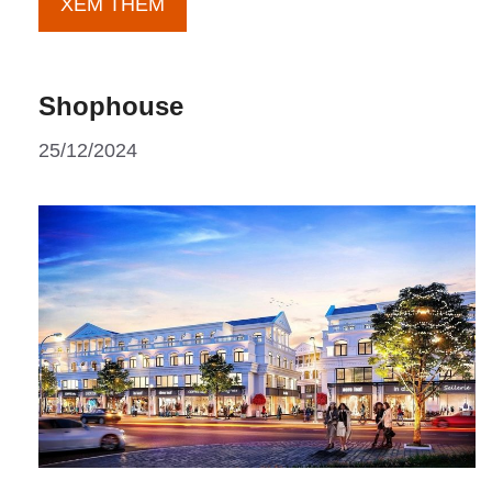
Chung
XEM THÊM
cư
Shophouse
25/12/2024