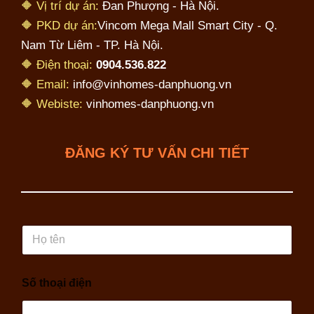
🔶 Vị trí dự án:
Đan Phượng - Hà Nội.
🔶 PKD dự án:
Vincom Mega Mall Smart City - Q.
Nam Từ Liêm - TP. Hà Nội.
🔶 Điện thoại:
0904.536.822
🔶 Email:
info@vinhomes-danphuong.vn
🔶 Webiste:
vinhomes-danphuong.vn
ĐĂNG KÝ TƯ VẤN CHI TIẾT
H
ọ
t
ê
Số thoại điện
n