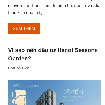
chuyển vào trung tâm, khám chữa bệnh và khai
thác kinh doanh tại …
D’
XEM THÊM
Patrimony
vị
Vì sao nên đầu tư Hanoi Seasons
trí
ở
Garden?
đâu?
06/05/2026
Kết
nối
ra
sao?