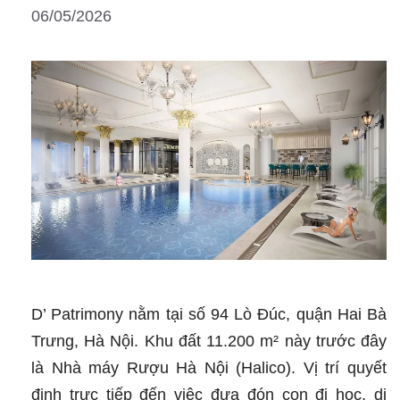
06/05/2026
Grand
Riveria?
D’ Patrimony nằm tại số 94 Lò Đúc, quận Hai Bà
Trưng, Hà Nội. Khu đất 11.200 m² này trước đây
là Nhà máy Rượu Hà Nội (Halico). Vị trí quyết
định trực tiếp đến việc đưa đón con đi học, di