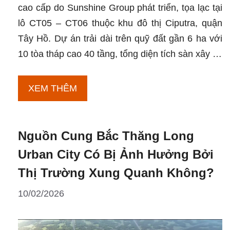
cao cấp do Sunshine Group phát triển, tọa lạc tại
lô CT05 – CT06 thuộc khu đô thị Ciputra, quận
Tây Hồ. Dự án trải dài trên quỹ đất gần 6 ha với
10 tòa tháp cao 40 tầng, tổng diện tích sàn xây …
Cơ
XEM THÊM
Hội
Đầu
Nguồn Cung Bắc Thăng Long
Tư
Tại
Urban City Có Bị Ảnh Hưởng Bởi
Noble
Thị Trường Xung Quanh Không?
West
10/02/2026
Lake
Ha
Noi