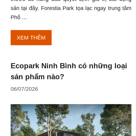
sản tại đây. Forestia Park tọa lạc ngay trung tâm
Phố …
Forestia
XEM THÊM
Park
kết
Ecopark Ninh Bình có những loại
nối
với
sản phẩm nào?
Hà
06/07/2026
Nội
trong
bao
lâu
sau