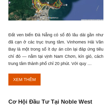
Đất ven biển Đà Nẵng có sổ đỏ lâu dài gần như
đã cạn ở các trục trung tâm. Vinhomes Hải Vân
Bay là một trong số ít dự án còn lại đáp ứng tiêu
chí đó — nằm tại vịnh Nam Chơn, kín gió, cách
trung tâm thành phố chỉ 20 phút. Với quy …
Vinhomes
XEM THÊM
Hải
Vân
Cơ Hội Đầu Tư Tại Noble West
Bay