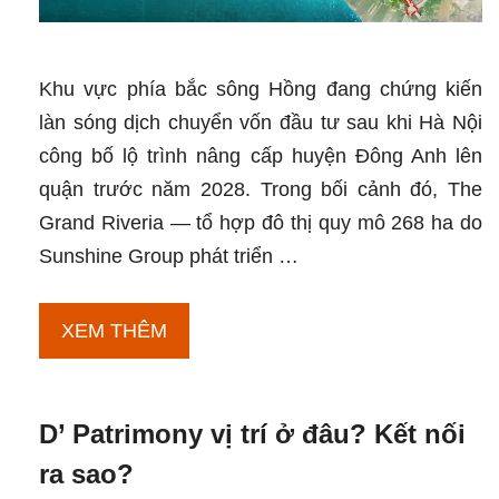
Khu vực phía bắc sông Hồng đang chứng kiến
làn sóng dịch chuyển vốn đầu tư sau khi Hà Nội
công bố lộ trình nâng cấp huyện Đông Anh lên
quận trước năm 2028. Trong bối cảnh đó, The
Grand Riveria — tổ hợp đô thị quy mô 268 ha do
Sunshine Group phát triển …
Tiềm
XEM THÊM
năng
tăng
D’ Patrimony vị trí ở đâu? Kết nối
giá
tại
ra sao?
The