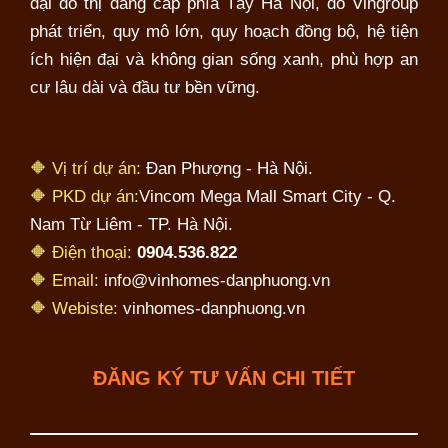
đại đô thị đẳng cấp phía Tây Hà Nội, do Vingroup
phát triển, quy mô lớn, quy hoạch đồng bộ, hệ tiện
ích hiện đại và không gian sống xanh, phù hợp an
cư lâu dài và đầu tư bền vững.
🔶 Vị trí dự án:
Đan Phượng - Hà Nội.
🔶 PKD dự án:
Vincom Mega Mall Smart City - Q.
Nam Từ Liêm - TP. Hà Nội.
🔶 Điện thoại:
0904.536.822
🔶 Email:
info@vinhomes-danphuong.vn
🔶 Webiste:
vinhomes-danphuong.vn
ĐĂNG KÝ TƯ VẤN CHI TIẾT