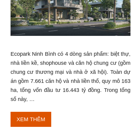
khi
Vành
đai
4
hoàn
thành?
Ecopark Ninh Bình có 4 dòng sản phẩm: biệt thự,
nhà liền kề, shophouse và căn hộ chung cư (gồm
chung cư thương mại và nhà ở xã hội). Toàn dự
án gồm 7.661 căn hộ và nhà liền thổ, quy mô 163
ha, tổng vốn đầu tư 16.443 tỷ đồng. Trong tổng
số này, …
Ecopark
XEM THÊM
Ninh