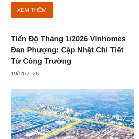
Nguồn
XEM THÊM
Cung
Bắc
Tiến Độ Tháng 1/2026 Vinhomes
Thăng
Long
Đan Phượng: Cập Nhật Chi Tiết
Urban
Từ Công Trường
City
19/01/2026
Có
Bị
Ảnh
Hưởng
Bởi
Thị
Trường