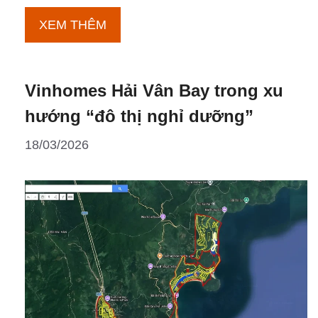
Vì
XEM THÊM
sao
nên
Vinhomes Hải Vân Bay trong xu
đầu
tư
hướng “đô thị nghỉ dưỡng”
Hanoi
18/03/2026
Seasons
Garden?