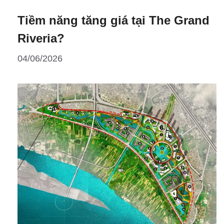
Bình
Tiềm năng tăng giá tại The Grand
có
những
Riveria?
loại
04/06/2026
sản
phẩm
nào?