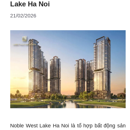
trong
Lake Ha Noi
xu
21/02/2026
hướng
“đô
thị
nghỉ
dưỡng”
Noble West Lake Ha Noi là tổ hợp bất động sản