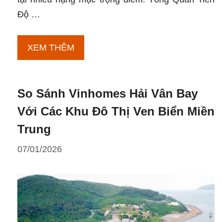
Độ …
Tiến
XEM THÊM
Độ
Tháng
So Sánh Vinhomes Hải Vân Bay
1/2026
Vinhomes
Với Các Khu Đô Thị Ven Biển Miền
Đan
Trung
Phượng:
07/01/2026
Cập
Nhật
Chi
Tiết
Từ