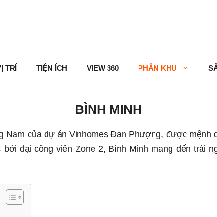
Ị TRÍ
TIỆN ÍCH
VIEW 360
PHÂN KHU
S
BÌNH MINH
a Đông Nam của dự án Vinhomes Đan Phượng, được mệnh d
c bởi đại công viên Zone 2, Bình Minh mang đến trải ng