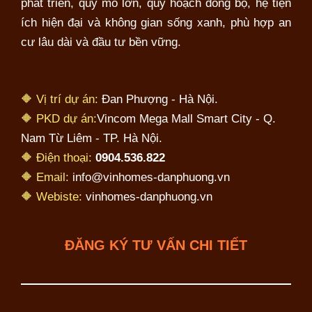
phát triển, quy mô lớn, quy hoạch đồng bộ, hệ tiện
ích hiện đại và không gian sống xanh, phù hợp an
cư lâu dài và đầu tư bền vững.
🔶 Vị trí dự án:
Đan Phượng - Hà Nội.
🔶 PKD dự án:
Vincom Mega Mall Smart City - Q.
Nam Từ Liêm - TP. Hà Nội.
🔶 Điện thoại:
0904.536.822
🔶 Email:
info@vinhomes-danphuong.vn
🔶 Webiste:
vinhomes-danphuong.vn
ĐĂNG KÝ TƯ VẤN CHI TIẾT