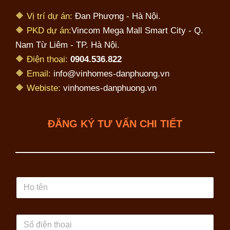
🔶 Vị trí dự án:
Đan Phượng - Hà Nội.
🔶 PKD dự án:
Vincom Mega Mall Smart City - Q.
Nam Từ Liêm - TP. Hà Nội.
🔶 Điện thoại:
0904.536.822
🔶 Email:
info@vinhomes-danphuong.vn
🔶 Webiste:
vinhomes-danphuong.vn
ĐĂNG KÝ TƯ VẤN CHI TIẾT
H
ọ
t
ê
S
n
ố