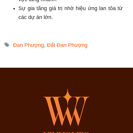
Sự gia tăng giá trị nhờ hiệu ứng lan tỏa từ
các dự án lớn.
Tags
Đan Phượng
,
Đất Đan Phượng