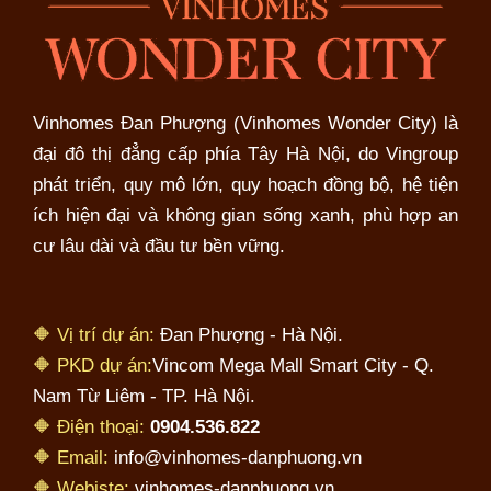
Vinhomes Đan Phượng (Vinhomes Wonder City) là
đại đô thị đẳng cấp phía Tây Hà Nội, do Vingroup
phát triển, quy mô lớn, quy hoạch đồng bộ, hệ tiện
ích hiện đại và không gian sống xanh, phù hợp an
cư lâu dài và đầu tư bền vững.
🔶 Vị trí dự án:
Đan Phượng - Hà Nội.
🔶 PKD dự án:
Vincom Mega Mall Smart City - Q.
Nam Từ Liêm - TP. Hà Nội.
🔶 Điện thoại:
0904.536.822
🔶 Email:
info@vinhomes-danphuong.vn
🔶 Webiste:
vinhomes-danphuong.vn