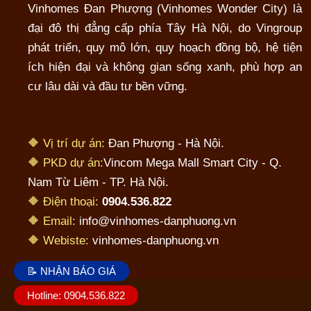
Vinhomes Đan Phượng (Vinhomes Wonder City) là
đại đô thị đẳng cấp phía Tây Hà Nội, do Vingroup
phát triển, quy mô lớn, quy hoạch đồng bộ, hệ tiện
ích hiện đại và không gian sống xanh, phù hợp an
cư lâu dài và đầu tư bền vững.
🔶 Vị trí dự án:
Đan Phượng - Hà Nội.
🔶 PKD dự án:
Vincom Mega Mall Smart City - Q.
Nam Từ Liêm - TP. Hà Nội.
🔶 Điện thoại:
0904.536.822
🔶 Email:
info@vinhomes-danphuong.vn
🔶 Webiste:
vinhomes-danphuong.vn
📝 NHẬN BÁO GIÁ
Hotline: 0904.536.822