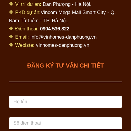
🔶 Vị trí dự án:
Đan Phượng - Hà Nội.
🔶 PKD dự án:
Vincom Mega Mall Smart City - Q.
Nam Từ Liêm - TP. Hà Nội.
🔶 Điện thoại:
0904.536.822
🔶 Email:
info@vinhomes-danphuong.vn
🔶 Webiste:
vinhomes-danphuong.vn
ĐĂNG KÝ TƯ VẤN CHI TIẾT
H
ọ
t
ê
S
n
ố
đ