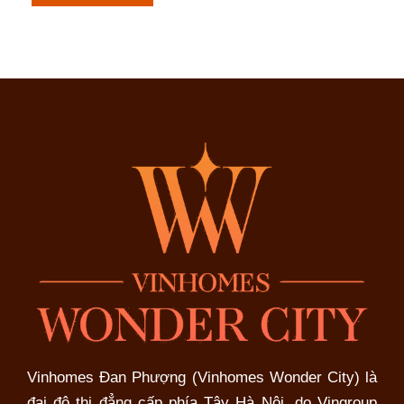
thổ
cư
Tân
Hội
Đan
Phượng
dưới
1
tỷ
Vinhomes Đan Phượng (Vinhomes Wonder City) là
đại đô thị đẳng cấp phía Tây Hà Nội, do Vingroup