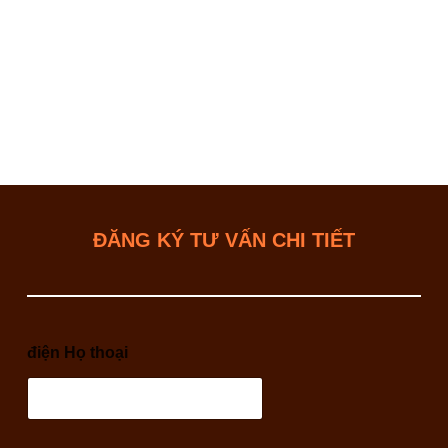
ĐĂNG KÝ TƯ VẤN CHI TIẾT
điện Họ thoại