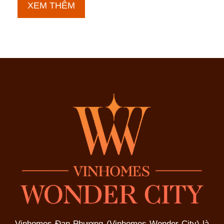
Phân
XEM THÊM
khu
Hừng
Đông
Vinhomes Đan Phượng (Vinhomes Wonder City) là