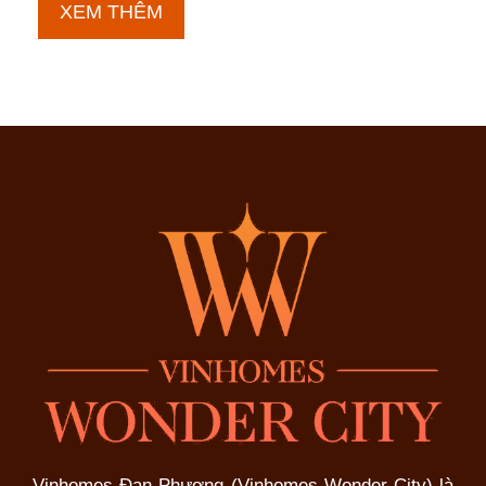
Phân
XEM THÊM
khu
Hừng
Đông
Vinhomes Đan Phượng (Vinhomes Wonder City) là