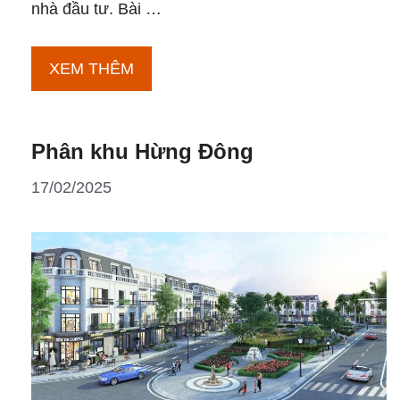
nhà đầu tư. Bài …
Tiềm
XEM THÊM
năng
sinh
Phân khu Hừng Đông
lời
từ
17/02/2025
phân
khu
Hừng
Đông
tại
Vinhomes
Đan
Phượng