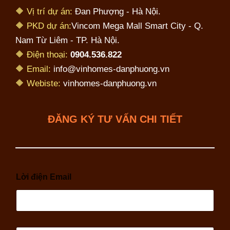
🔶 Vị trí dự án:
Đan Phượng - Hà Nội.
🔶 PKD dự án:
Vincom Mega Mall Smart City - Q.
Nam Từ Liêm - TP. Hà Nội.
🔶 Điện thoại:
0904.536.822
🔶 Email:
info@vinhomes-danphuong.vn
🔶 Webiste:
vinhomes-danphuong.vn
ĐĂNG KÝ TƯ VẤN CHI TIẾT
Lời điện Email