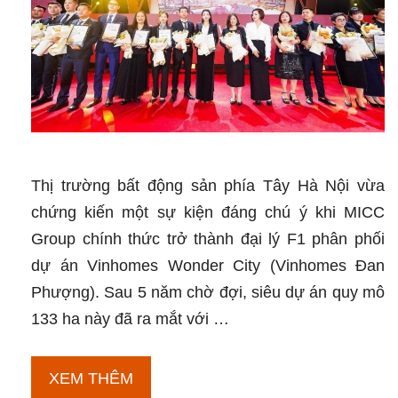
tương
lai
Thị trường bất động sản phía Tây Hà Nội vừa
chứng kiến một sự kiện đáng chú ý khi MICC
Group chính thức trở thành đại lý F1 phân phối
dự án Vinhomes Wonder City (Vinhomes Đan
Phượng). Sau 5 năm chờ đợi, siêu dự án quy mô
133 ha này đã ra mắt với …
MICC
XEM THÊM