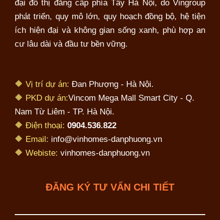
đại đô thị đẳng cấp phía Tây Hà Nội, do Vingroup
phát triển, quy mô lớn, quy hoạch đồng bộ, hệ tiện
ích hiện đại và không gian sống xanh, phù hợp an
cư lâu dài và đầu tư bền vững.
🔶 Vị trí dự án:
Đan Phượng - Hà Nội.
🔶 PKD dự án:
Vincom Mega Mall Smart City - Q.
Nam Từ Liêm - TP. Hà Nội.
🔶 Điện thoại:
0904.536.822
🔶 Email:
info@vinhomes-danphuong.vn
🔶 Webiste:
vinhomes-danphuong.vn
ĐĂNG KÝ TƯ VẤN CHI TIẾT