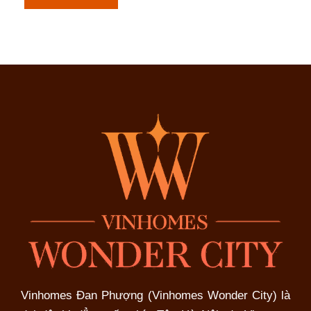
sinh
thái
xanh
tại
Vinhomes
Wonder
City
Đan
Phượng
Vinhomes Đan Phượng (Vinhomes Wonder City) là