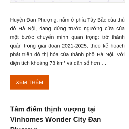
Huyện Đan Phượng, nằm ở phía Tây Bắc của thủ
đô Hà Nội, đang đứng trước ngưỡng cửa của
một bước chuyển mình quan trọng: trở thành
quận trong giai đoạn 2021-2025, theo kế hoạch
phát triển đô thị hóa của thành phố Hà Nội. Với
diện tích khoảng 78 km² và dân số hơn …
Quy
XEM THÊM
hoạch
Đan
Tâm điểm thịnh vượng tại
Phượng
lên
Vinhomes Wonder City Đan
quận