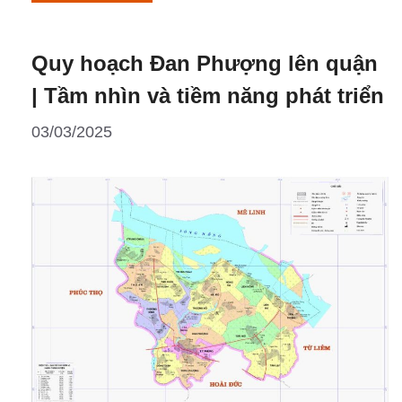
Group:
Đơn
Quy hoạch Đan Phượng lên quận
Vị
Đồng
| Tầm nhìn và tiềm năng phát triển
Hành
03/03/2025
Chiến
Lược
Tại
Vinhomes
Wonder
City
Đan
Phượng