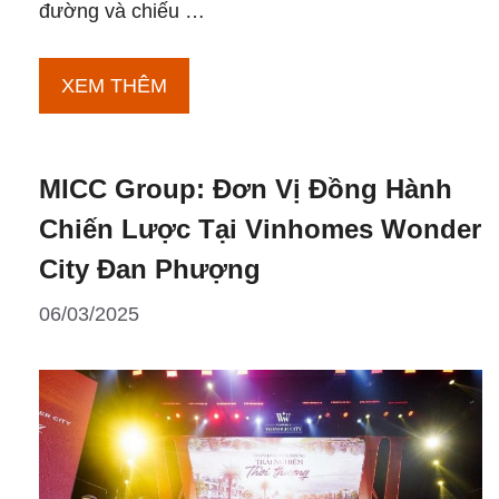
đường và chiếu …
Đầu
XEM THÊM
tư
sớm
MICC Group: Đơn Vị Đồng Hành
Vinhomes
Đan
Chiến Lược Tại Vinhomes Wonder
Phượng:
City Đan Phượng
Bảo
06/03/2025
chứng
tiềm
năng
sinh
lời
trong