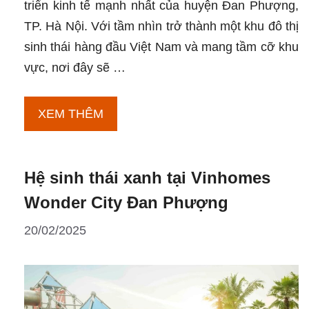
triển kinh tế mạnh nhất của huyện Đan Phượng,
TP. Hà Nội. Với tầm nhìn trở thành một khu đô thị
sinh thái hàng đầu Việt Nam và mang tầm cỡ khu
vực, nơi đây sẽ …
Tâm
XEM THÊM
điểm
thịnh
Hệ sinh thái xanh tại Vinhomes
vượng
tại
Wonder City Đan Phượng
Vinhomes
20/02/2025
Wonder
City
Đan
Phượng