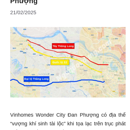
Phượng
|
21/02/2025
Tầm
nhìn
và
tiềm
năng
phát
triển
Vinhomes Wonder City Đan Phượng có địa thế
“vượng khí sinh tài lộc” khi tọa lạc trên trục phát