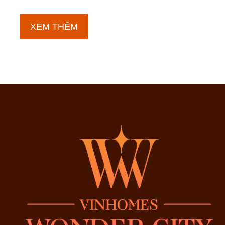
Vườn
XEM THÊM
nướng
BBQ
Vinhomes
Đan
Phượng