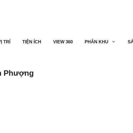
Ị TRÍ
TIỆN ÍCH
VIEW 360
PHÂN KHU
S
n Phượng