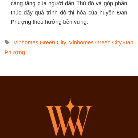
càng tăng của người dân Thủ đô và góp phần
thúc đẩy quá trình đô thị hóa của huyện Đan
Phượng theo hướng bền vững.
Tags
Vinhomes Green City
,
Vinhomes Green City Đan
Phượng