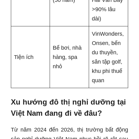
>90% lâu
dài)
VinWonders,
Onsen, bến
Bể bơi, nhà
du thuyền,
Tiện ích
hàng, spa
sân tập golf,
nhỏ
khu phi thuế
quan
Xu hướng đô thị nghỉ dưỡng tại
Việt Nam đang đi về đâu?
Từ năm 2024 đến 2026, thị trường bất động
sản nghỉ dưỡng Việt Nam phục hồi rõ rệt sau