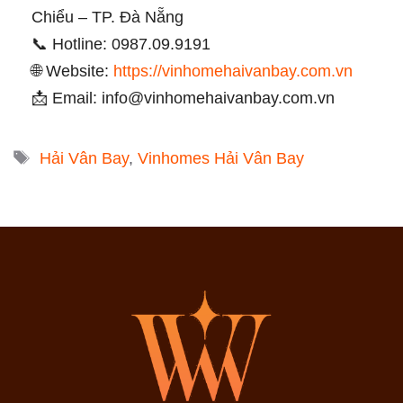
Chiểu – TP. Đà Nẵng
📞 Hotline: 0987.09.9191
🌐 Website:
https://vinhomehaivanbay.com.vn
📩 Email:
info@vinhomehaivanbay.com.vn
Tags
Hải Vân Bay
,
Vinhomes Hải Vân Bay