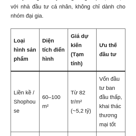
với nhà đầu tư cá nhân, không chỉ dành cho
nhóm đại gia.
Giá dự
Loại
Diện
kiến
Ưu thế
hình sản
tích điển
(Tạm
đầu tư
phẩm
hình
tính)
Vốn đầu
tư ban
Liền kề /
Từ 82
60–100
đầu thấp,
Shophou
tr/m²
m²
khai thác
se
(~5,2 tỷ)
thương
mại tốt