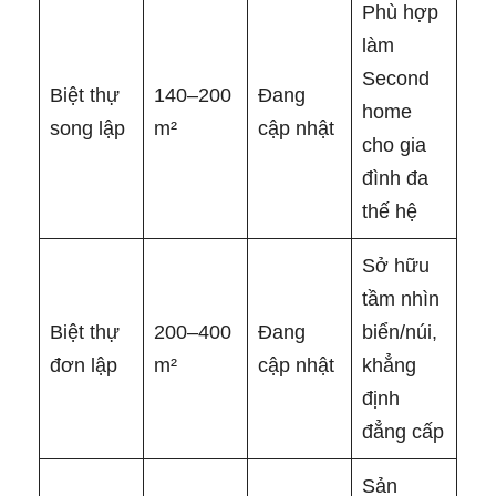
Phù hợp
làm
Second
Biệt thự
140–200
Đang
home
song lập
m²
cập nhật
cho gia
đình đa
thế hệ
Sở hữu
tầm nhìn
Biệt thự
200–400
Đang
biển/núi,
đơn lập
m²
cập nhật
khẳng
định
đẳng cấp
Sản