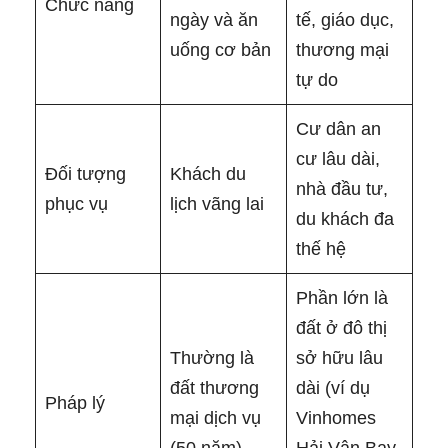
Chức năng
ngày và ăn
tế, giáo dục,
uống cơ bản
thương mại
tự do
Cư dân an
cư lâu dài,
Đối tượng
Khách du
nhà đầu tư,
phục vụ
lịch vãng lai
du khách đa
thế hệ
Phần lớn là
đất ở đô thị
Thường là
sở hữu lâu
đất thương
dài (ví dụ
Pháp lý
mại dịch vụ
Vinhomes
(50 năm)
Hải Vân Bay