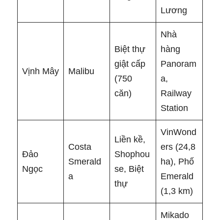
Lương
Nhà
Biệt thự
hàng
giật cấp
Panoram
Vịnh Mây
Malibu
(750
a,
căn)
Railway
Station
VinWond
Liền kề,
Costa
ers (24,8
Đảo
Shophou
Smerald
ha), Phố
Ngọc
se, Biệt
a
Emerald
thự
(1,3 km)
Mikado