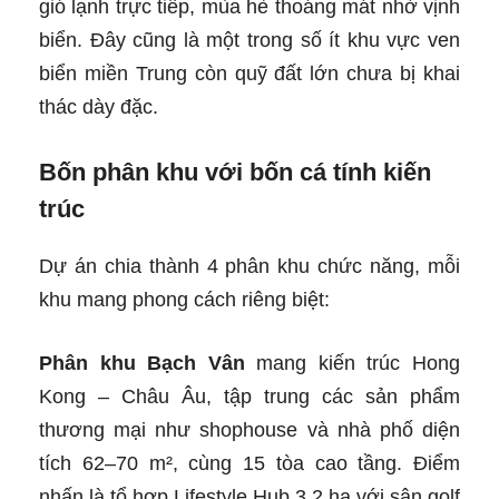
gió lạnh trực tiếp, mùa hè thoáng mát nhờ vịnh
biển. Đây cũng là một trong số ít khu vực ven
biển miền Trung còn quỹ đất lớn chưa bị khai
thác dày đặc.
Bốn phân khu với bốn cá tính kiến
trúc
Dự án chia thành 4 phân khu chức năng, mỗi
khu mang phong cách riêng biệt:
Phân khu Bạch Vân
mang kiến trúc Hong
Kong – Châu Âu, tập trung các sản phẩm
thương mại như shophouse và nhà phố diện
tích 62–70 m², cùng 15 tòa cao tầng. Điểm
nhấn là tổ hợp Lifestyle Hub 3,2 ha với sân golf