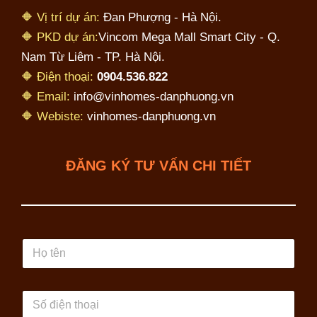
🔶 Vị trí dự án:
Đan Phượng - Hà Nội.
🔶 PKD dự án:
Vincom Mega Mall Smart City - Q.
Nam Từ Liêm - TP. Hà Nội.
🔶 Điện thoại:
0904.536.822
🔶 Email:
info@vinhomes-danphuong.vn
🔶 Webiste:
vinhomes-danphuong.vn
ĐĂNG KÝ TƯ VẤN CHI TIẾT
H
ọ
t
ê
S
n
ố