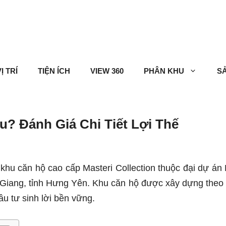
Ị TRÍ
TIỆN ÍCH
VIEW 360
PHÂN KHU
S
u? Đánh Giá Chi Tiết Lợi Thế
o khu căn hộ cao cấp Masteri Collection thuộc đại dự á
n Giang, tỉnh Hưng Yên. Khu căn hộ được xây dựng theo
u tư sinh lời bền vững.