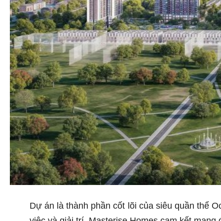
Dự án là thành phần cốt lõi của siêu quần thể O
việc và giải trí. Masterise Homes cam kết mang 