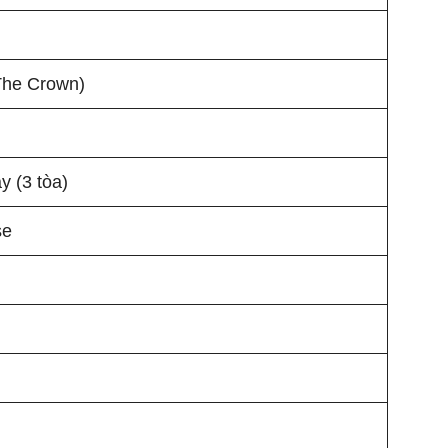
The Crown)
y (3 tòa)
se